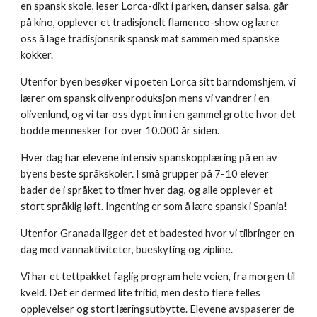
en spansk skole, leser Lorca-dikt i parken, danser salsa, går
på kino, opplever et tradisjonelt flamenco-show og lærer
oss å lage tradisjonsrik spansk mat sammen med spanske
kokker.
Utenfor byen besøker vi poeten Lorca sitt barndomshjem, vi
lærer om spansk olivenproduksjon mens vi vandrer i en
olivenlund, og vi tar oss dypt inn i en gammel grotte hvor det
bodde mennesker for over 10.000 år siden.
Hver dag har elevene intensiv spanskopplæring på en av
byens beste språkskoler. I små grupper på 7-10 elever
bader de i språket to timer hver dag, og alle opplever et
stort språklig løft. Ingenting er som å lære spansk i Spania!
Utenfor Granada ligger det et badested hvor vi tilbringer en
dag med vannaktiviteter, bueskyting og zipline.
Vi har et tettpakket faglig program hele veien, fra morgen til
kveld. Det er dermed lite fritid, men desto flere felles
opplevelser og stort læringsutbytte. Elevene avspaserer de