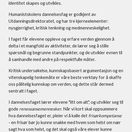
identitet skapes og utvikles.
Humanistskolens dannelsesfag er godkjent av
Utdanningsdirektoratet, og har tre kjerneelementer:
nysgjerrighet, kritisk tenkning og medmenneskelighet.
I faget får elevene oppleve og erfare verden gjennom å
delta i et mangfold av aktiviteter, de lærer seg å stille
spørsmål og begrunne standpunkter, og de utvikler evnen til
å samhandle med andre på respektfulle måter.
Kritisk undersøkelse, kunnskapsbasert argumentasjon og en
vitenskapelig tenkemåte er våre beste verktøy for å skaffe
oss pålitelig kunnskap om verden, og dette står dermed
sentralt i faget.
I dannelsesfaget lærer elevene "litt om alt", og utvikler seg til
gode
renessansemennesker
. Når vi kort skal oppsummere
hva dannelsesfaget er, pleier vi å kalle det
frisørkompetanse
- en frisør bør jo kunne snakke med hvem som helst om nær
sagt hva som helst, og det skal også våre elever kunne