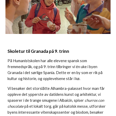
Skoletur til Granada på 9. trinn
På Humanistskolen har alle elevene spansk som
fremmedspråk, og på 9. trinn tilbringer vi én uke i byen
Granada i det sørlige Spania. Dette er en by som er rik på
kultur og historie, og opplevelsene står i kø.
Vi besøker det storslåtte Alhambra-palasset hvor man får
oppleve det ypperste av datidens kunst og arkitektur, vi
spaserer i de trange smugene i Albaicín, spiser
churros con
chocolate
på et lokalt torg, går på katolsk messe, utforsker
byens interessante vitenskapssenter og biodom, besøker