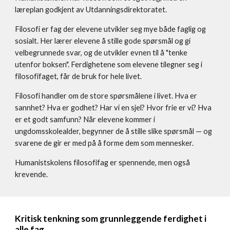
læreplan godkjent av Utdanningsdirektoratet.
Filosofi er fag der elevene utvikler seg mye både faglig og
sosialt. Her lærer elevene å stille gode spørsmål og gi
velbegrunnede svar, og de utvikler evnen til å "tenke
utenfor boksen". Ferdighetene som elevene tilegner seg i
filosofifaget, får de bruk for hele livet.
Filosofi handler om de store spørsmålene i livet. Hva er
sannhet? Hva er godhet? Har vi en sjel? Hvor frie er vi? Hva
er et godt samfunn? Når elevene kommer i
ungdomsskolealder, begynner de å stille slike spørsmål — og
svarene de gir er med på å forme dem som mennesker.
Humanistskolens filosofifag er spennende, men også
krevende.
Kritisk tenkning som grunnleggende ferdighet i
alle fag