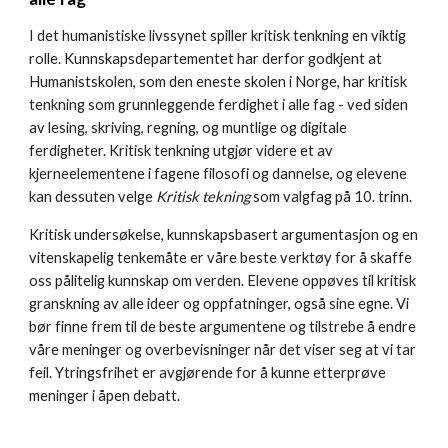
I det humanistiske livssynet spiller kritisk tenkning en viktig
rolle. Kunnskapsdepartementet har derfor godkjent at
Humanistskolen, som den eneste skolen i Norge, har kritisk
tenkning som grunnleggende ferdighet i
alle
fag - ved siden
av lesing, skriving, regning, og muntlige og digitale
ferdigheter. Kritisk tenkning utgjør videre et av
kjerneelementene i fagene filosofi og dannelse, og elevene
kan dessuten velge
Kritisk tekning
som valgfag på 10. trinn.
Kritisk undersøkelse, kunnskapsbasert argumentasjon og en
vitenskapelig tenkemåte er våre beste verktøy for å skaffe
oss pålitelig kunnskap om verden. Elevene oppøves til kritisk
granskning av alle ideer og oppfatninger, også sine egne. Vi
bør finne frem til de beste argumentene og tilstrebe å endre
våre meninger og overbevisninger når det viser seg at vi tar
feil. Ytringsfrihet er avgjørende for å kunne etterprøve
meninger i åpen debatt.