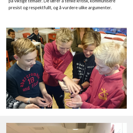
på viktige temaer. De lærer å tenke kritisk, kommunisere
presist og respektfullt, og å vurdere ulike argumenter.