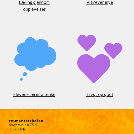
Læring gjennom
Vi krever mye
opplevelser
Elevene lærer å tenke
Trygt og godt
Humanistskolen
Sognsveien 75 A
0855 Oslo