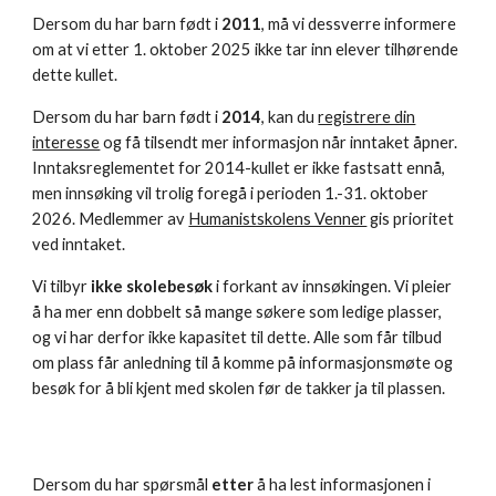
Dersom du har barn født i
2011
, må vi dessverre informere
om at vi etter 1. oktober 2025 ikke tar inn elever tilhørende
dette kullet.
Dersom du har barn født i
2014
, kan du
registrere din
interesse
og få tilsendt mer informasjon når inntaket åpner.
Inntaksreglementet for 2014-kullet er ikke fastsatt ennå,
men innsøking vil trolig foregå i perioden 1.-31. oktober
2026. Medlemmer av
Humanistskolens Venner
gis prioritet
ved inntaket.
Vi tilbyr
ikke skolebesøk
i forkant av innsøkingen.
V
i pleier
å ha mer enn dobbelt så mange søkere som ledige plasser,
og vi har derfor ikke kapasitet til dette. Alle som får tilbud
om plass får anledning til å komme på informasjonsmøte og
besøk for å bli kjent med skolen før de takker ja til plassen.
Dersom du har spørsmål
etter
å ha lest informasjonen i